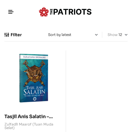
Filter
Show
Tasjil Anis Salatin –
Rahsia Agung Melaka
Zulfadli Maarof (Tuan Muda
Selat)