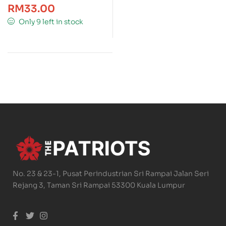
RM
33.00
Only 9 left in stock
No. 23 & 23-1, Pusat Perindustrian Sri Rampai Jalan Seri
Rejang 3, Taman Sri Rampai 53300 Kuala Lumpur