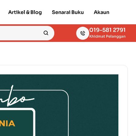
Artikel & Blog
Senarai Buku
Akaun
019-581 2791
Khidmat Pelanggan