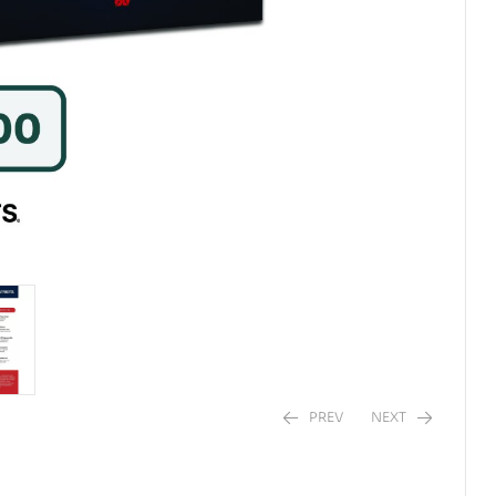
PREV
NEXT
RM
80.00