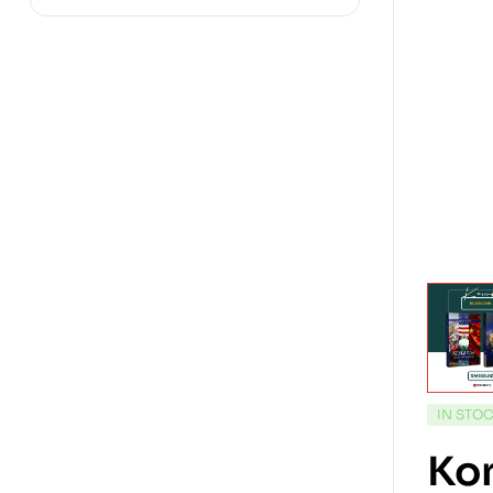
IN STO
Ko