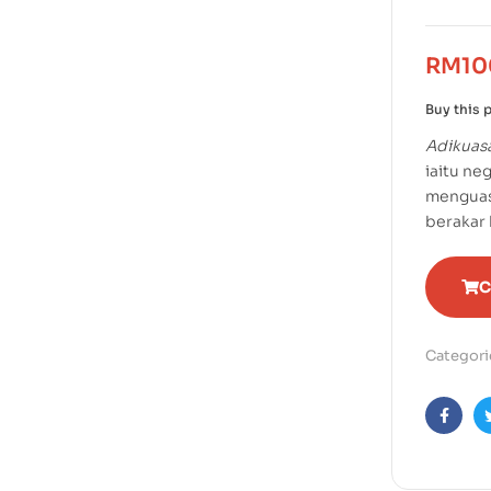
RM
10
Buy this 
Adikuas
iaitu ne
menguasa
berakar 
C
Categori
Faceb