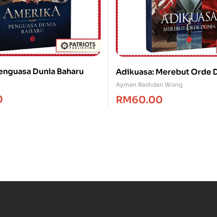
enguasa Dunia Baharu
Adikuasa: Merebut Orde 
Ayman Rashdan Wong
0
RM
60.00