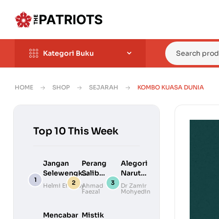
Kategori Buku
HOME
SHOP
SEJARAH
KOMBO KUASA DUNIA
Top 10 This Week
Jangan
Perang
Alegori
Selewengkan
Salib
Naruto –
Sejarah
Pertama
Falsafah
Helmi Effendy
Ahmad
Dr Zamir
Faezal
Mohyedin
Melayu
–
Di
Kelahiran
Sebalik
Templar
Manga
Mencabar
Mistik