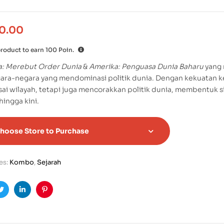
0.00
product to earn
100
Poin.
a: Merebut Order Dunia
&
Amerika: Penguasa Dunia Baharu
yang 
gara-negara yang mendominasi politik dunia. Dengan kekuatan 
i wilayah, tetapi juga mencorakkan politik dunia, membentuk 
hingga kini.
hoose Store to Purchase
es:
Kombo
,
Sejarah
ook
Twitter
Linkedin
Pinterest