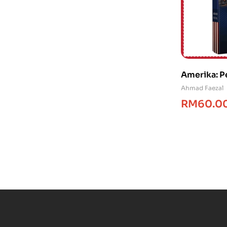
Amerika: P
Ahmad Faezal
RM
60.0