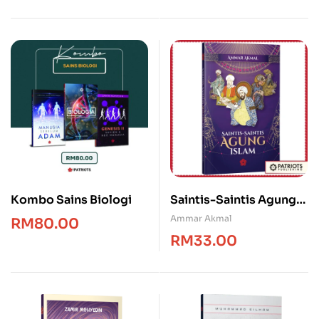
Kombo Sains Biologi
Saintis-Saintis Agung
Islam
Ammar Akmal
RM
80.00
RM
33.00