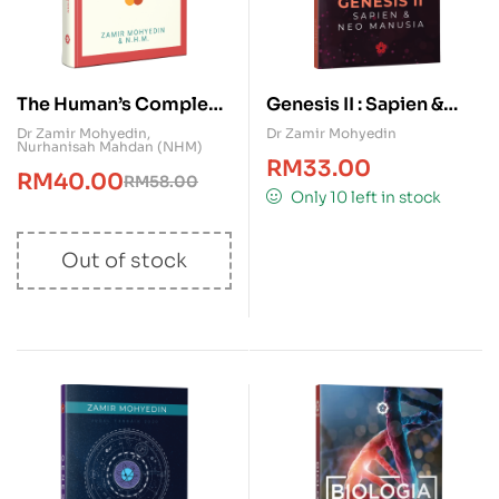
The Human’s Complex
Genesis II : Sapien &
(English Version)
Neo-Manusia
Dr Zamir Mohyedin
,
Dr Zamir Mohyedin
Nurhanisah Mahdan (NHM)
RM
33.00
RM
40.00
RM
58.00
Only 10 left in stock
Out of stock