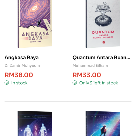
Angkasa Raya
Quantum Antara Ruang
& Masa
Dr Zamir Mohyedin
Muhammad Eilham
RM
38.00
RM
33.00
In stock
Only 9 left in stock