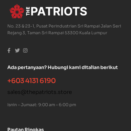
No. 23 & 23-1, Pusat Perindustrian Sri Rampai Jalan Seri
Rejang 3, Taman Sri Rampai 53300 Kuala Lumpur
Ada pertanyaan? Hubungi kami ditalian berikut
+603 4131 6190
sales@thepatriots.store
Isnin – Jumaat: 9:00 am – 6:00 pm
Pautan Ringkas