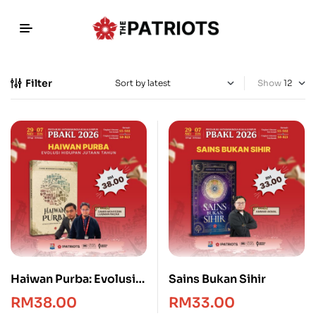
Filter
Show
Haiwan Purba: Evolusi
Sains Bukan Sihir
Hidupan Jutaan Tahun
RM
38.00
RM
33.00