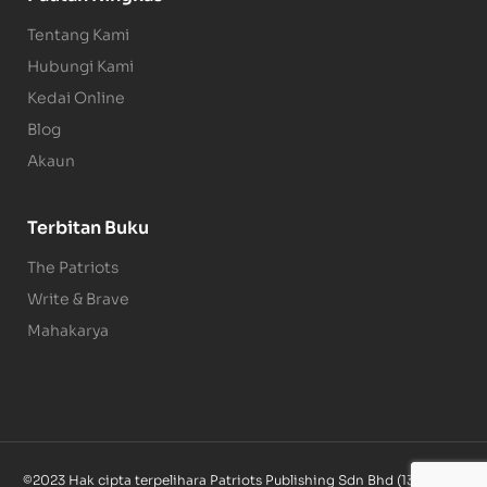
Tentang Kami
Hubungi Kami
Kedai Online
Blog
Akaun
Terbitan Buku
The Patriots
Write & Brave
Mahakarya
©2023 Hak cipta terpelihara Patriots Publishing Sdn Bhd (1340085-