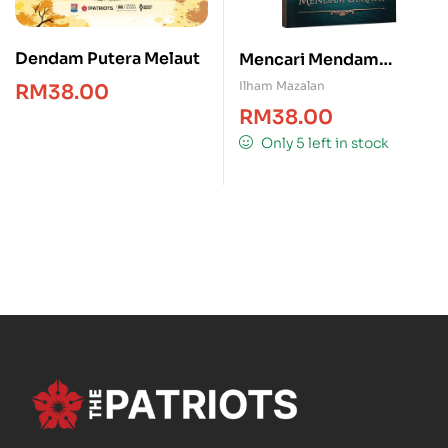
Dendam Putera Melaut
Mencari Mendam
Berahi
Ilham Mazalan
RM
38.00
RM
38.00
Only 5 left in stock