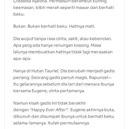
Cressida Ayeona. Permaisuri berambut kuning
keemasan, bibir merah seperti mawar dan berhati
beku.
Bukan. Bukan berhati beku. Hatinya mati.
Dia wujud tanpa rasa cinta, sakit, atau kebencian.
Apa yang ada hanya renungan kosong. Masa
lalunya membuatkan hatinya tidak lagi merasakan
apa-apa.
Hanya di Hutan Tauriel, Dia berubah menjadi gadis
periang. Seorang gadis penuh magis. Rapunzel—
Itu gelarannya sebelum dia lari dari menara ibunya
bersama Eugene, cinta pertamanya.
Namun kisah gadis ini tidak berakhir
dengan
“Happy Ever After”
. Eugene akhirnya buta,
dibunuh dan disumpah ibunya untuk berhati beku
selama-lamanya. Itulah permulaannya.