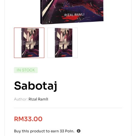
IN STOCK
Sabotaj
Author:
Rizal Ramli
RM
33.00
Buy this product to earn
33
Poin.