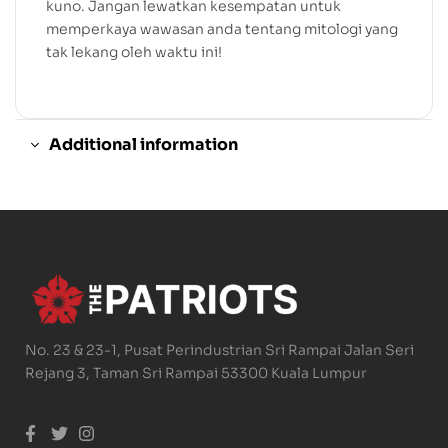
kuno. Jangan lewatkan kesempatan untuk
memperkaya wawasan anda tentang mitologi yang
tak lekang oleh waktu ini!
Additional information
No. 23 & 23-1, Pusat Perindustrian Sri Rampai Jalan Seri
Rejang 3, Taman Sri Rampai 53300 Kuala Lumpur