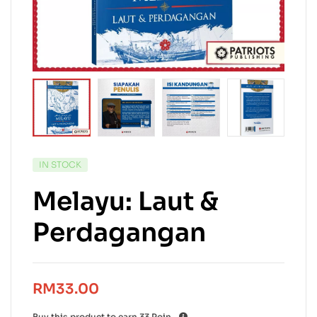
IN STOCK
Melayu: Laut &
Perdagangan
RM
33.00
Buy this product to earn
33
Poin.