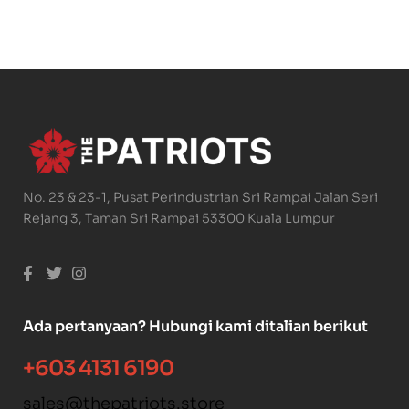
No. 23 & 23-1, Pusat Perindustrian Sri Rampai Jalan Seri
Rejang 3, Taman Sri Rampai 53300 Kuala Lumpur
Ada pertanyaan? Hubungi kami ditalian berikut
+603 4131 6190
sales@thepatriots.store