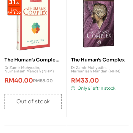
31
%
Save
RM18.00
The Human’s Complex
The Human’s Complex
(English Version)
Dr Zamir Mohyedin
,
Dr Zamir Mohyedin
,
Nurhanisah Mahdan (NHM)
Nurhanisah Mahdan (NHM)
RM
40.00
RM
33.00
RM
58.00
Only 9 left in stock
Out of stock