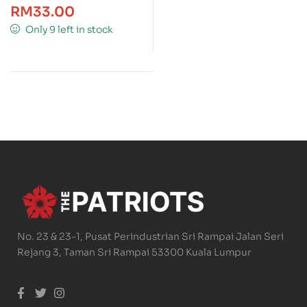
RM
33.00
Only 9 left in stock
No. 23 & 23-1, Pusat Perindustrian Sri Rampai Jalan Seri
Rejang 3, Taman Sri Rampai 53300 Kuala Lumpur