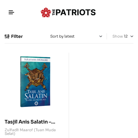
Filter
Show
Tasjil Anis Salatin –
Rahsia Agung Melaka
Zulfadli Maarof (Tuan Muda
Selat)