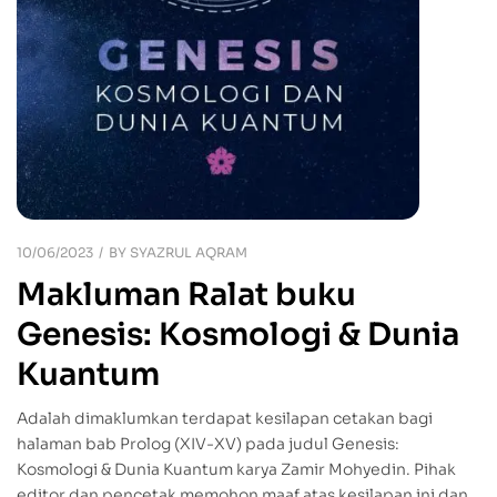
10/06/2023
BY
SYAZRUL AQRAM
Makluman Ralat buku
Genesis: Kosmologi & Dunia
Kuantum
Adalah dimaklumkan terdapat kesilapan cetakan bagi
halaman bab Prolog (XIV-XV) pada judul Genesis:
Kosmologi & Dunia Kuantum karya Zamir Mohyedin. Pihak
editor dan pencetak memohon maaf atas kesilapan ini dan