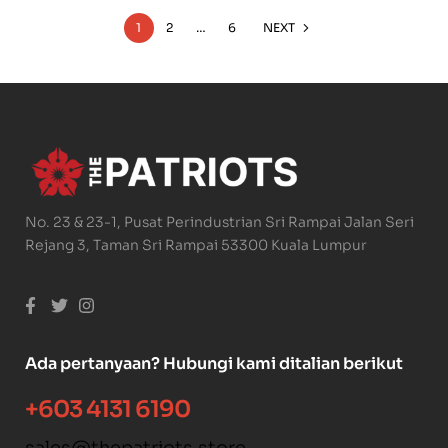
1
2
…
6
NEXT
No. 23 & 23-1, Pusat Perindustrian Sri Rampai Jalan Seri
Rejang 3, Taman Sri Rampai 53300 Kuala Lumpur
Ada pertanyaan? Hubungi kami ditalian berikut
+603 4131 6190