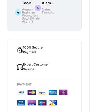
Teori
Alam
Konspirasi
Melayu
Ayman
Naim
Rashdan
Tamdjis
Wong
,
Ibn
Jawi (Khairi
Asyraf)
100% Secure
Payment
Expert Customer
Service
PAYMENT