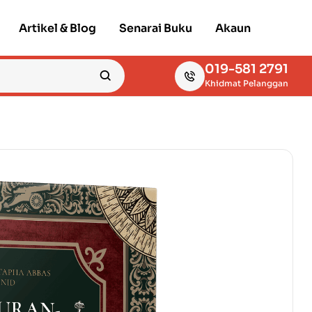
Artikel & Blog
Senarai Buku
Akaun
019-581 2791
Khidmat Pelanggan