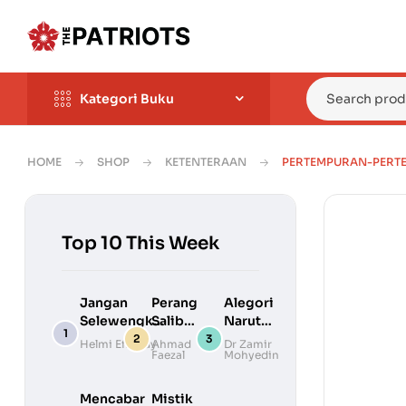
Kategori Buku
HOME
SHOP
KETENTERAAN
PERTEMPURAN-PERTE
Top 10 This Week
Jangan
Perang
Alegori
Selewengkan
Salib
Naruto –
Sejarah
Pertama
Falsafah
Helmi Effendy
Ahmad
Dr Zamir
Faezal
Mohyedin
Melayu
–
Di
Kelahiran
Sebalik
Templar
Manga
Mencabar
Mistik