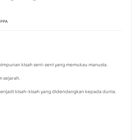
RM
RM
28.00
33.00
-PPA
k himpunan kisah seni-seni yang memukau manusia.
 sejarah.
enjadi kisah-kisah yang didendangkan kepada dunia.