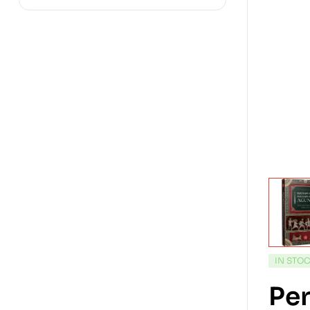
IN STO
Pe