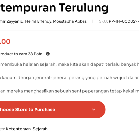
rtempuran Terulung
mir Zayyanid
,
Helmi Effendy
,
Moustapha Abbas
SKU:
PP-IH-000027
.00
product to earn
38
Poin.
a membuka helaian sejarah, maka kita akan dapati terlalu banya
n kagum dengan jeneral-jeneral perang yang pernah wujud dalam
ran mereka menghasilkan sebuah seni peperangan tetap kekal m
hoose Store to Purchase
es:
Ketenteraan
,
Sejarah