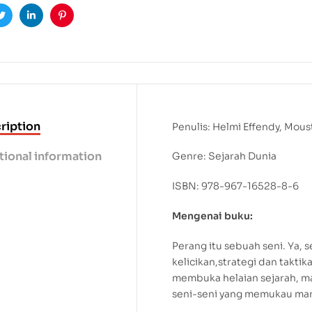
ook
Twitter
Linkedin
Pinterest
ription
Penulis: Helmi Effendy, Mou
tional information
Genre: Sejarah Dunia
ISBN: 978-967-16528-8-6
Mengenai buku:
Perang itu sebuah seni. Ya,
kelicikan,strategi dan takti
membuka helaian sejarah, ma
seni-seni yang memukau man