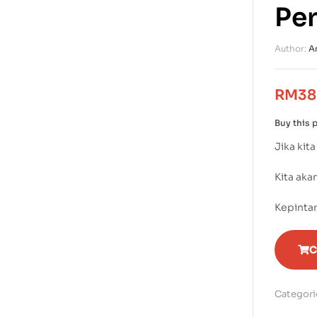
Pe
Author:
A
RM
38
Buy this 
Jika kit
Kita aka
Kepinta
C
Categori