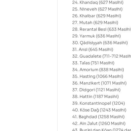
24. Khandaq (627 Masihi)
25. Nineveh (627 Masihi)
26. Khaibar (629 Masihi)
27. Mutah (629 Masihi)
28. Rerantai Besi (633 Masihi
29. Yarmuk (636 Masihi)
30. Qādisiyyah (636 Masihi)
31. Ansi (645 Masihi)
32. Guadalete (711-712 Masih
33. Talas (751 Masihi)
34. Amorium (838 Masihi)
35. Hasting (1066 Masihi)
36. Manzikert (1071 Masihi)
37. Didgori (1121 Masihi)
38. Hattin (1187 Masihi)
39. Konstantinopel (1204)
40. Köse Dağ (1243 Masihi)
41. Baghdad (1258 Masihi)
42. Ain Jalut (1260 Masihi)
43. Bun’ei dan Kōan (1274 dan