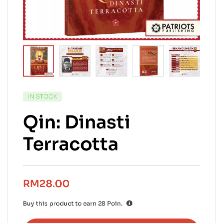
IN STOCK
Qin: Dinasti
Terracotta
RM
28.00
Buy this product to earn
28
Poin.