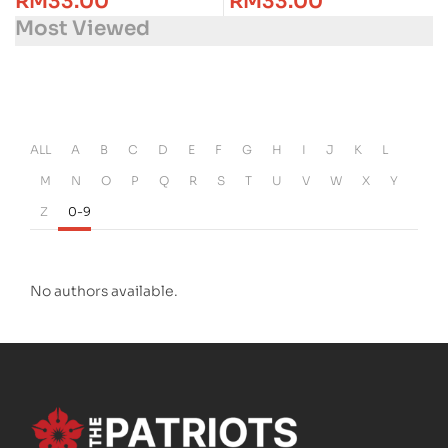
RM
33.00
RM
33.00
Most Viewed
ALL
A
B
C
D
E
F
G
H
I
J
K
L
M
N
O
P
Q
R
S
T
U
V
W
X
Y
Z
0-9
No authors available.