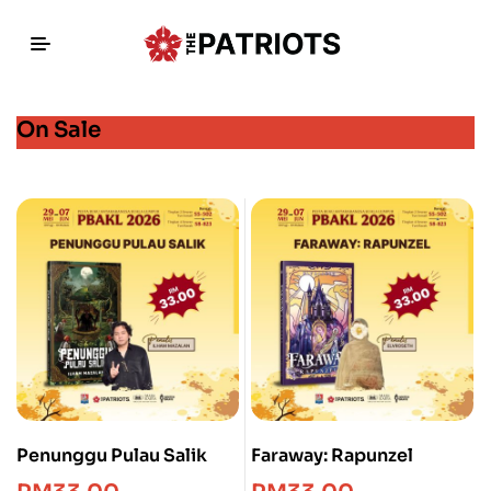
On Sale
Penunggu Pulau Salik
Faraway: Rapunzel