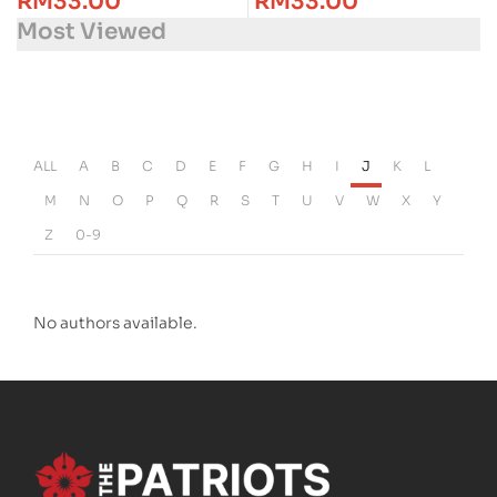
RM
33.00
RM
33.00
Most Viewed
ALL
A
B
C
D
E
F
G
H
I
J
K
L
M
N
O
P
Q
R
S
T
U
V
W
X
Y
Z
0-9
No authors available.