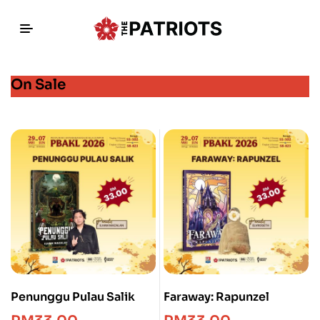
On Sale
Penunggu Pulau Salik
Faraway: Rapunzel