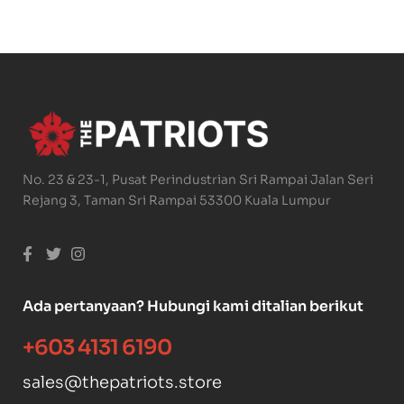
No. 23 & 23-1, Pusat Perindustrian Sri Rampai Jalan Seri
Rejang 3, Taman Sri Rampai 53300 Kuala Lumpur
Ada pertanyaan? Hubungi kami ditalian berikut
+603 4131 6190
sales@thepatriots.store