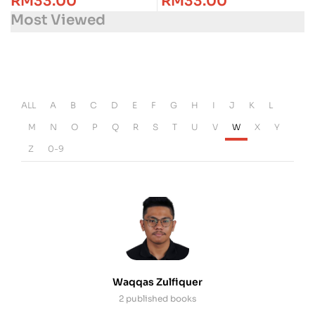
RM
33.00
RM
33.00
Most Viewed
ALL
A
B
C
D
E
F
G
H
I
J
K
L
M
N
O
P
Q
R
S
T
U
V
W
X
Y
Z
0-9
Waqqas Zulfiquer
2 published books