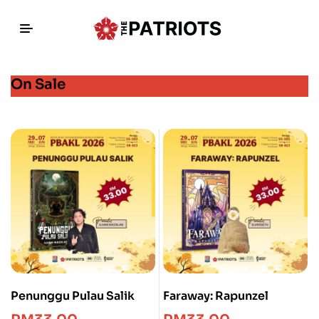
On Sale
Penunggu Pulau Salik
Faraway: Rapunzel