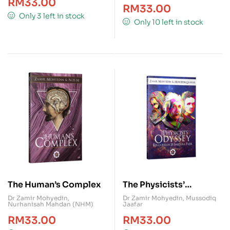
RM
33.00
RM
33.00
Only 3 left in stock
Only 10 left in stock
The Human’s Complex
The Physicists’
Odyssey – Kisah-Kisah
Dr Zamir Mohyedin
,
Dr Zamir Mohyedin
,
Mussodiq
Nurhanisah Mahdan (NHM)
Jaafar
25 Sarjana Fizik
RM
33.00
RM
33.00