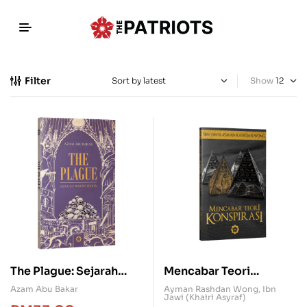
Filter
Show
The Plague: Sejarah
Mencabar Teori
Wabak Dunia
Konspirasi
Azam Abu Bakar
Ayman Rashdan Wong
,
Ibn
Jawi (Khairi Asyraf)