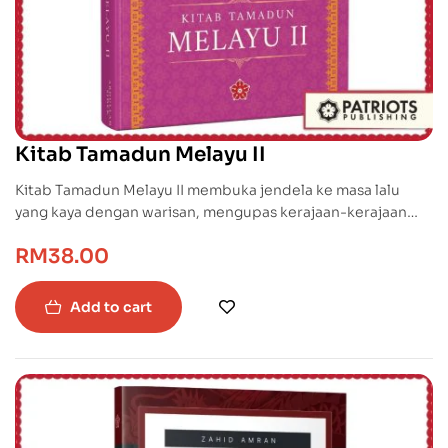
Kitab Tamadun Melayu II
Kitab Tamadun Melayu II membuka jendela ke masa lalu
yang kaya dengan warisan, mengupas kerajaan-kerajaan
Alam Melayu yang tersebar di Semenanjung Tanah Melayu,
RM
38.00
Kepulauan Alam Melayu di Sumatera, Riau, dan Kepulauan
Borneo.
Add to cart