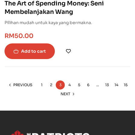
The Art of Spending Money: Seni
Membelanjakan Wang
Pilihan mudah untuk kaya yang bermakna.
RM
50.00
Add to cart
PREVIOUS
1
2
3
4
5
6
…
13
14
15
NEXT