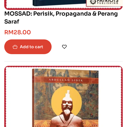
MOSSAD: Perisik, Propaganda & Perang
Saraf
RM
28.00
Add to cart