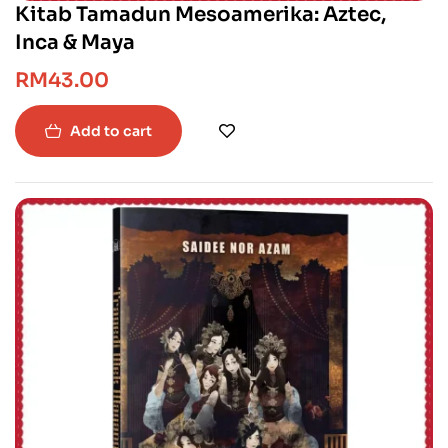
Kitab Tamadun Mesoamerika: Aztec,
Inca & Maya
RM
43.00
Add to cart