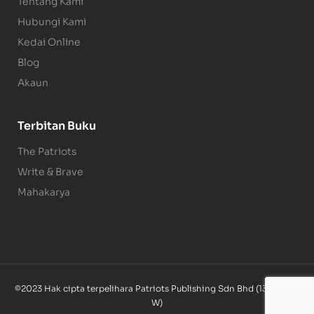
Tentang Kami
Hubungi Kami
Kedai Online
Blog
Akaun
Terbitan Buku
The Patriots
Write & Brave
Mahakarya
©2023 Hak cipta terpelihara Patriots Publishing Sdn Bhd (1340085-
W)