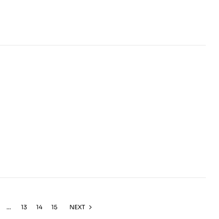
…
13
14
15
NEXT