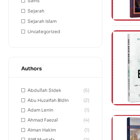
Sains
Sejarah
Sejarah Islam
Uncategorized
Authors
Abdullah Sidek
(5)
Abu Huzaifah Bidin
(2)
Adam Lenin
(1)
Ahmad Faezal
(4)
Aiman Hakim
(1)
Aliff Mustafa
(2)