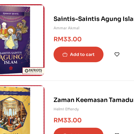
Saintis-Saintis Agung Isl
Ammar Akmal
RM
33.00
Add to cart
Zaman Keemasan Tamadun
Helmi Effendy
RM
33.00