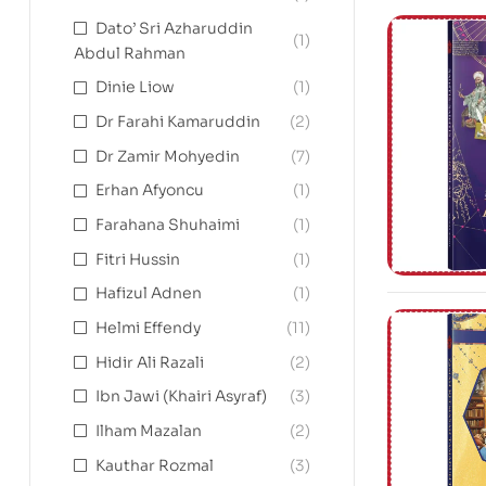
Dato’ Sri Azharuddin
(1)
Abdul Rahman
Dinie Liow
(1)
Dr Farahi Kamaruddin
(2)
Dr Zamir Mohyedin
(7)
Erhan Afyoncu
(1)
Farahana Shuhaimi
(1)
Fitri Hussin
(1)
Hafizul Adnen
(1)
Helmi Effendy
(11)
Hidir Ali Razali
(2)
Ibn Jawi (Khairi Asyraf)
(3)
Ilham Mazalan
(2)
Kauthar Rozmal
(3)