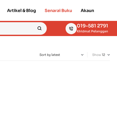
Artikel & Blog
Senarai Buku
Akaun
019-581 2791
Khidmat Pelanggan
Show