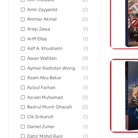
Amir Zayyanid
(2)
Ammar Akmal
(2)
Arep Jawa
(1)
Ariff Elias
(1)
Asif A. Khushaini
(1)
Awan Wafdan
(3)
Ayman Rashdan Wong
(11)
Azam Abu Bakar
(1)
Azizul Farhan
(1)
Azraei Muhamad
(3)
Badrul Munir Ghazali
(2)
Cik Srikandi
(1)
Daniel Zuher
(1)
Dato’ Mohd Rani
(1)