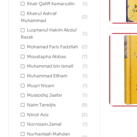
Khair Qaliff Kamarudin
(1)
Khairul Ashraf
(2)
Muhammad
Luqmanul Hakim Abdul
(1)
Razak
Mohamad Fariz Fadzilah
(2)
Moustapha Abbas
(7)
Muhammad bin Ismail
(1)
Muhammad Eilham
(1)
Muqri Nizam
(1)
Mussodiq Jaafar
(1)
Naim Tamdjis
(8)
Ninot Aziz
(2)
Nornizam Jamal
(1)
Nurhanisah Mahdan