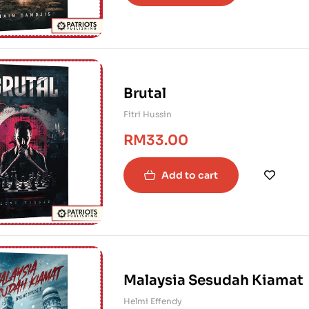
Brutal
Fitri Hussin
RM
33.00
Add to cart
Malaysia Sesudah Kiamat
Helmi Effendy