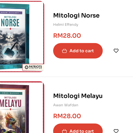
Mitologi Norse
Helmi Effendy
RM
28.00
Add to cart
Mitologi Melayu
Awan Wafdan
RM
28.00
Add to cart