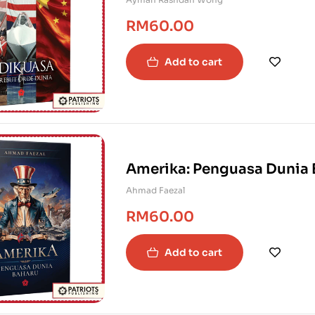
RM
60.00
Add to cart
Amerika: Penguasa Dunia 
Ahmad Faezal
RM
60.00
Add to cart