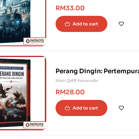
RM
33.00
Add to cart
Perang Dingin: Pertempur
Khair Qaliff Kamarudin
RM
28.00
Add to cart