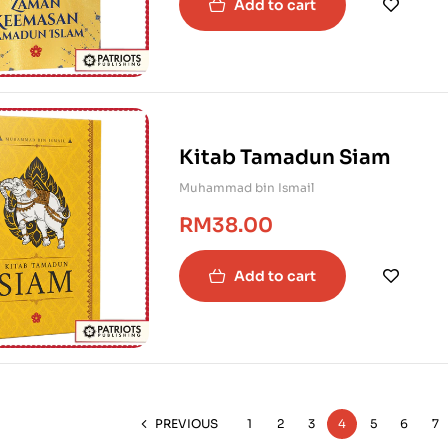
Add to cart
Kitab Tamadun Siam
Muhammad bin Ismail
RM
38.00
Add to cart
PREVIOUS
1
2
3
4
5
6
7