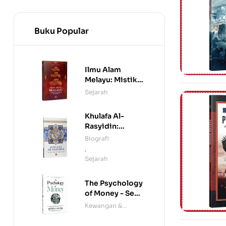
Buku Popular
Ilmu Alam
Melayu: Mistik,
Manuskrip &
Sejarah
Mitologi
Khulafa Al-
Rasyidin:
Penakluk Rom
Biografi
dan Parsi
,
Sejarah
The Psychology
of Money - Seni
Menjinakkan
Kewangan &
Wang
Ekonomi