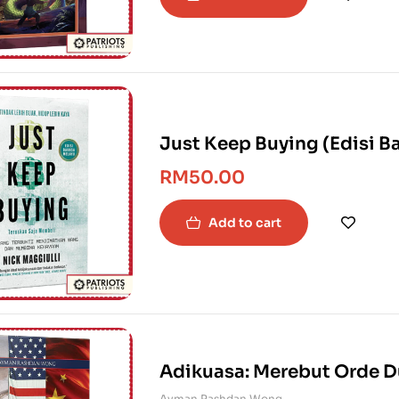
Just Keep Buying (Edisi B
RM
50.00
Add to cart
Adikuasa: Merebut Orde D
Ayman Rashdan Wong