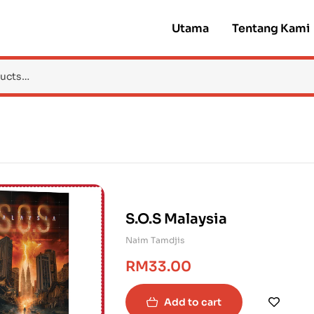
Utama
Tentang Kami
S.O.S Malaysia
Naim Tamdjis
RM
33.00
Add to cart