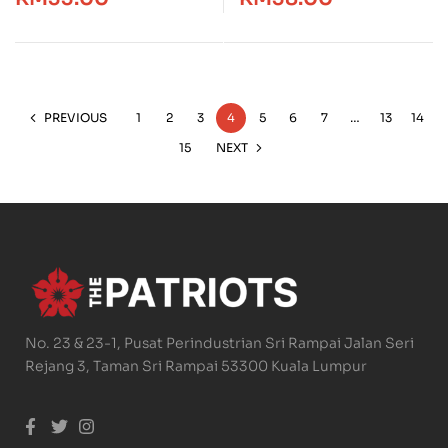
PREVIOUS
1
2
3
4
5
6
7
…
13
14
15
NEXT
No. 23 & 23-1, Pusat Perindustrian Sri Rampai Jalan Seri
Rejang 3, Taman Sri Rampai 53300 Kuala Lumpur