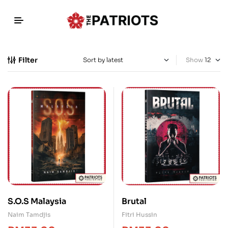
Filter
Show
S.O.S Malaysia
Brutal
Naim Tamdjis
Fitri Hussin