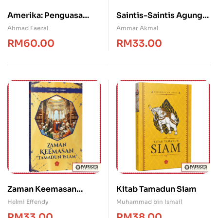
Amerika: Penguasa
Saintis-Saintis Agung
Dunia Baharu
Islam
Ahmad Faezal
Ammar Akmal
RM
60.00
RM
33.00
Zaman Keemasan
Kitab Tamadun Siam
Tamadun Islam
Helmi Effendy
Muhammad bin Ismail
RM
33.00
RM
38.00