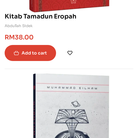
Kitab Tamadun Eropah
Abdullah Sidek
RM
38.00
Add to cart