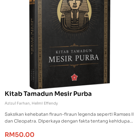
Kitab Tamadun Mesir Purba
Azizul Farhan
,
Helmi Effendy
Saksikan kehebatan firaun-firaun legenda seperti Ramses II
dan Cleopatra. Diperkaya dengan fakta tentang kehidupan
harian, ketenteraan, pakaian, makanan, serta kemajuan
RM
50.00
sains dan teknologi Mesir Purba. Kitab Tamadun Mesir