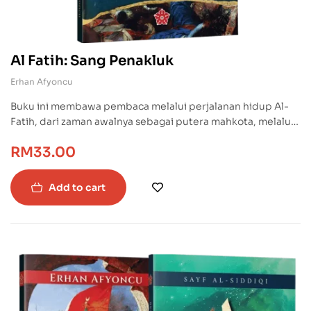
Al Fatih: Sang Penakluk
Erhan Afyoncu
Buku ini membawa pembaca melalui perjalanan hidup Al-
Fatih, dari zaman awalnya sebagai putera mahkota, melalui
pendidikan yang ketat, hingga ke titik tertinggi dalam
RM
33.00
kerjayanya sebagai penakluk. Dengan penceritaan yang
mendalam dan analisis yang tajam, kita akan ditarik ke
dalam dunia Al-Fatih, meneroka bagaimana kebijaksanaan,
Add to cart
keberanian dan ketabahan dapat mengubah perjalanan
sejarah.