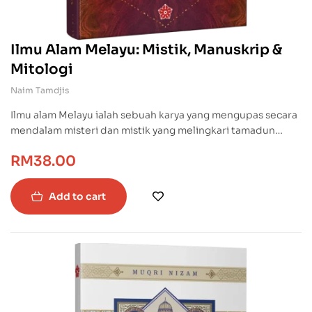
Bab 18: Pertempuran Yamazaki
Bab 19: Pengepungan Odawara
Bab 20: Pertempuran Agung Sekigahara
Ilmu Alam Melayu: Mistik, Manuskrip &
Bab 21: Kempen Osaka
BIBLIOGRAFI
Mitologi
Naim Tamdjis
Ilmu alam Melayu ialah sebuah karya yang mengupas secara
mendalam misteri dan mistik yang melingkari tamadun
Melayu serta membongkar manuskrip-manuskrip Melayu
RM
38.00
yang hilang.
Add to cart