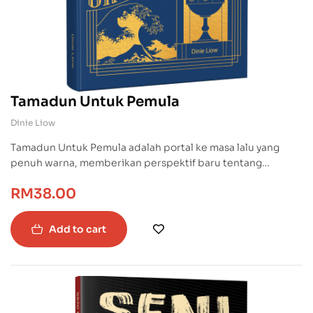
Tamadun Untuk Pemula
Dinie Liow
Tamadun Untuk Pemula adalah portal ke masa lalu yang
penuh warna, memberikan perspektif baru tentang
tamadun-tamadun yang telah membentuk dunia kita hari
RM
38.00
ini. Jadikan buku ini teman setia dalam mengeksplorasi
sejarah dan budaya dunia.
Add to cart