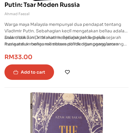
Putin: Tsar Moden Russia
Ahmad Faezal
Warga maya Malaysia mempunyai dua pendapat tentang
Vladimir Putin. Sebahagian kecil mengatakan beliau adalah
anak didik Tun Dr. Mahathir. Sebahagian lagi pula
Dalam buku ini, kita akan menjelajah selok-belok sejarah
mengatakan beliau membawa diri dengan pengalaman
Rusia untuk mengenali sistem politik ditunggang seorang
pahit sepanjang menjadi anggota KGB dan pegawai
pemimpin bernama Vladimir Vladimirovich Putin.
RM
33.00
kerajaan di bawah Boris Yeltsin.
Add to cart