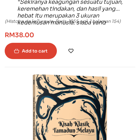
“Sekiranya keagungan sesuatu tujuan,
keremehan tindakan, dan hasil yang
hebat itu merupakan 3 ukuran
(Histoire de la Turquie, Paris, 1855, vol. 1 halaman 154)
kegeniusan manusia, siapa yang
berani untuk membandingkan
RM
38.00
manusia hebat di era moden ini
dengan Muhammad?”
Add to cart