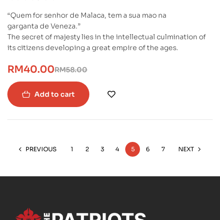
“Quem for senhor de Malaca, tem a sua mao na
garganta de Veneza.”
The secret of majesty lies in the intellectual culmination of
its citizens developing a great empire of the ages.
RM
40.00
RM
58.00
Add to cart
PREVIOUS
1
2
3
4
5
6
7
NEXT