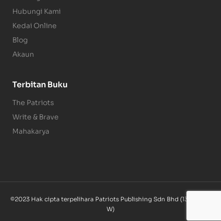
Hubungi Kami
Kedai Online
Blog
Akaun
Terbitan Buku
The Patriots
Write & Brave
Mahakarya
©2023 Hak cipta terpelihara Patriots Publishing Sdn Bhd (1340085-
W)