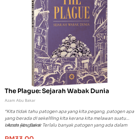
The Plague: Sejarah Wabak Dunia
Azam Abu Bakar
“Kita tidak tahu patogen apa yang kita pegang, patogen apa
yang berada di sekeliling kita kerana kita melawan suatu
benda yang seni. Terlalu banyak patogen yang ada dalam
-Azam Abu Bakar
dunia ini kerana dunia ini adakalanya terlalu menakutkan.”
RM
33.00