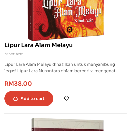
Lipur Lara Alam Melayu
Ninot Aziz
Lipur Lara Alam Melayu dihasilkan untuk menyambung
legasi Lipur Lara Nusantara dalam bercerita mengenai
kisah-kisah menakjubkan, mitos-mitos yang penuh
RM
38.00
mengasyikkan tentang tamadun bangsa kita, betapa nenek
moyang kita tidak kurang kisah hebat yang sama tandingnya
dengan mitos dan hikayat dari barat.
Add to cart