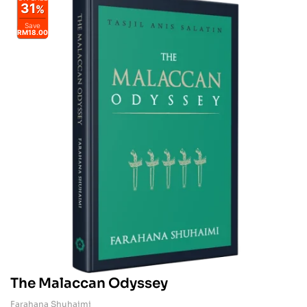
31
%
Save
RM18.00
The Malaccan Odyssey
Farahana Shuhaimi