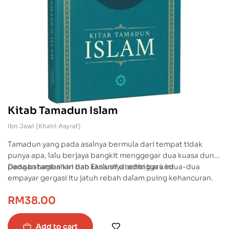
Kitab Tamadun Islam
Ibn Jawi (Khairi Asyraf)
Tamadun yang pada asalnya bermula dari tempat tidak
punya apa, lalu berjaya bangkit menggegar dua kuasa dunia
pada bahagian kiri dan kanannya sehingga kedua-dua
Dengan tambahan bab Ekslusif di edisi baru ini
empayar gergasi itu jatuh rebah dalam puing kehancuran.
Siri peperangan yang tertulis di hujung tinta sentiasa
RM
38.00
menceritakan tentang perwira dan para syuhadanya yang
gugur menggempur ketumbukan Parsi yang angkuh dan
Rom yang mendada.
Add to cart