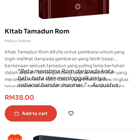
Kitab Tamadun Rom
Hafizul Adnen
Kitab Tamadun Rom ditulis untuk pembaca umum yang
ingin melihat daripada gambaran yang lebih besar
berkenaan sebuah tamadun yang paling lama bertahan
“Beta membina Rom daripada kota
dalam sejarah. Ia mengandungi sejarah naratif Rom yang
batu bata dan meninggalkannya
merangkumi lebih 1000 tahun yang ditulis secara ringkas
sebagai bandar marmar.” – Augustus,
tetapi padat. Memahami sejarah Rom sama seperti kita
Maharaja Pertama Rom
memahami sejarah tamadun barat dan buku ini
RM
38.00
menyediakan asas terbaik untuk memulakannya.
Add to cart
ON SALE