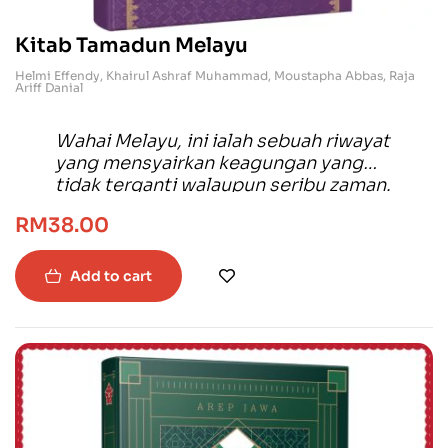
Kitab Tamadun Melayu
Helmi Effendy
,
Khairul Ashraf Muhammad
,
Moustapha Abbas
,
Raja
Ariff Danial
Wahai Melayu, ini ialah sebuah riwayat
yang mensyairkan keagungan yang
tidak terganti walaupun seribu zaman.
Dari Kedah Tua dan besi-besinya yang
RM
38.00
menjadi lagu perang, Srivijaya yang
menakluk seluruh kepulauan menjadi
satu bangsa dan Melaka yang kayanya
Add to cart
tidak terbayang dek akal manusia. Hal
ini ialah kitab yang merakamkan
sebuah keagungan yang menyembah
kaki Melayu.